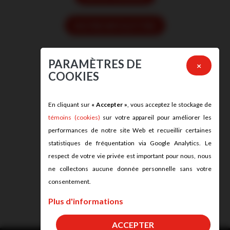
NOTRE INFOLETTRE
PARAMÈTRES DE
×
COOKIES
LIENS RAPIDES
Service de popote
En cliquant sur
« Accepter »
, vous acceptez le stockage de
Service d'accompagnement-transport
témoins (cookies)
sur votre appareil pour améliorer les
Programme Pair
performances de notre site Web et recueillir certaines
Service d’impôts
statistiques de fréquentation via Google Analytics. Le
Services aux organismes
respect de votre vie privée est important pour nous, nous
ne collectons aucune donnée personnelle sans votre
Artisans Mains Habiles
consentement.
Club Amis-Plus
Plus d'informations
ACCEPTER